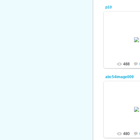
p10
08.01.
ad
488
abc54image009
08.01.
ad
480