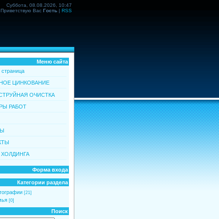
Суббота, 08.08.2026, 10:47
Приветствую Вас
Гость
|
RSS
Меню сайта
 страница
НОЕ ЦИНКОВАНИЕ
СТРУЙНАЯ ОЧИСТКА
РЫ РАБОТ
ВЫ
КТЫ
 ХОЛДИНГА
Форма входа
Категории раздела
тографии
[21]
мья
[0]
Поиск