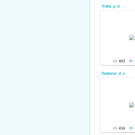
Truba_p_b
08.01.
ad
463
Teplovoz_d_s
08.01.
ad
434