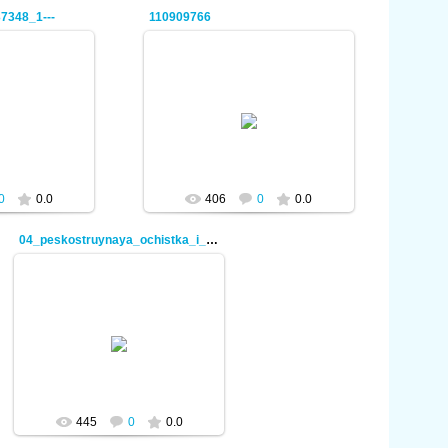
7348_1---
110909766
2012
08.01.2012
min
admin
0
0.0
406
0
0.0
04_peskostruynaya_ochistka_i_pokraska_gazohodov
08.01.2012
admin
445
0
0.0