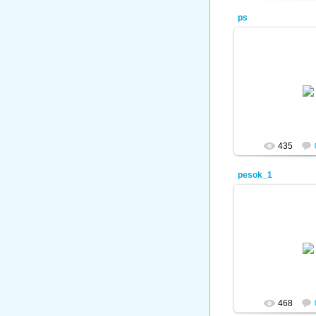
ps
08.01.
ad
435
pesok_1
08.01.
ad
468