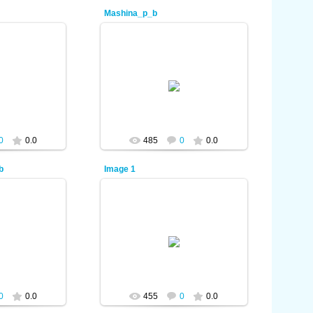
Mashina_p_b
2012
08.01.2012
min
admin
0
0.0
485
0
0.0
b
Image 1
2012
08.01.2012
min
admin
0
0.0
455
0
0.0