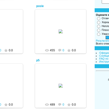
posle
Оцените 
Отли
Хоро
Непл
2012
08.01.2012
Плох
Ужас
min
admin
Результат
Всего отв
0
0.0
455
0
0.0
Официа
Сообще
FAQ по
p5
Инстру
2012
08.01.2012
min
admin
0
0.0
489
0
0.0