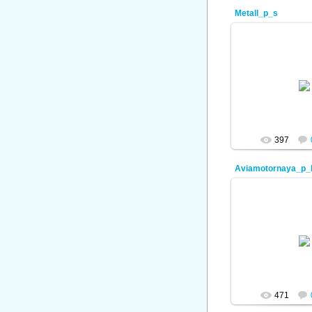
Metall_p_s
08.01.
ad
397
Aviamotornaya_p_
08.01.
ad
471