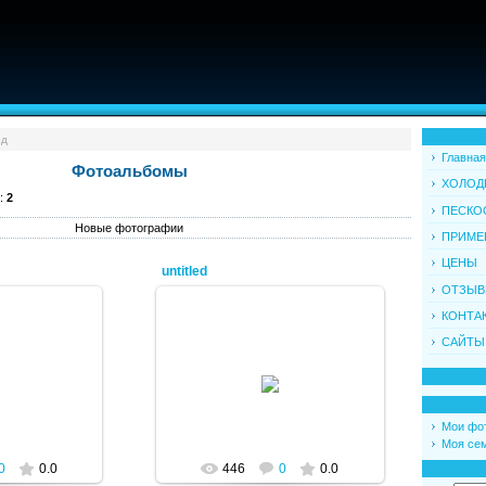
од
Главная
Фотоальбомы
ХОЛОД
:
2
ПЕСКО
Новые фотографии
ПРИМЕ
ЦЕНЫ
untitled
ОТЗЫ
КОНТА
САЙТЫ
2012
08.01.2012
min
admin
Мои фо
Моя се
0
0.0
446
0
0.0