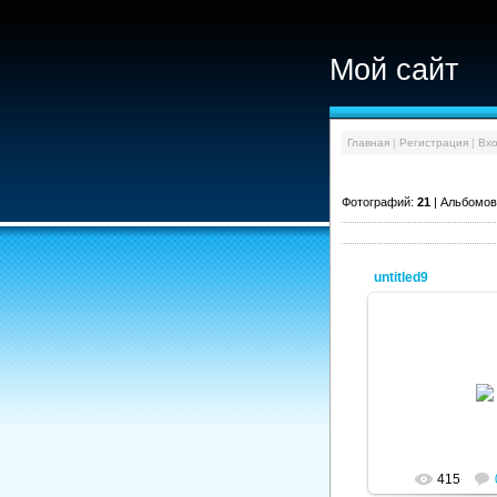
Мой сайт
Главная
|
Регистрация
|
Вх
Фотографий:
21
| Альбомов
untitled9
08.01.
ad
415