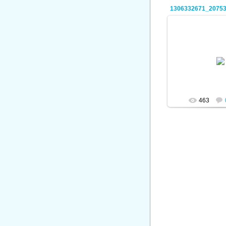
1306332671_20753
08.01.
ad
463