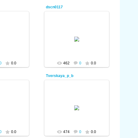
dscn0117
2012
08.01.2012
min
admin
0
0.0
462
0
0.0
Tverskaya_p_b
2012
08.01.2012
min
admin
0
0.0
474
0
0.0