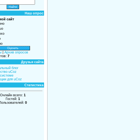
Наш опрос
мой сайт
чно
шо
охо
о
но
ы
|
Архив опросов
етов:
7
Друзья сайта
льный блог
ство uCoz
 системе
кции для uCoz
Статистика
Онлайн всего:
1
Гостей:
1
Пользователей:
0